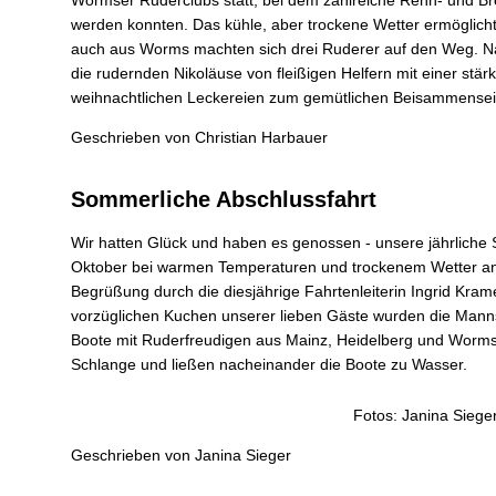
Wormser Ruderclubs statt, bei dem zahlreiche Renn- und Br
werden konnten. Das kühle, aber trockene Wetter ermöglichte
auch aus Worms machten sich drei Ruderer auf den Weg. N
die rudernden Nikoläuse von fleißigen Helfern mit einer stä
weihnachtlichen Leckereien zum gemütlichen Beisammens
Geschrieben von
Christian Harbauer
Sommerliche Abschlussfahrt
Wir hatten Glück und haben es genossen - unsere jährliche 
Oktober bei warmen Temperaturen und trockenem Wetter an
Begrüßung durch die diesjährige Fahrtenleiterin Ingrid Kr
vorzüglichen Kuchen unserer lieben Gäste wurden die Mannsc
Boote mit Ruderfreudigen aus Mainz, Heidelberg und Worm
Schlange und ließen nacheinander die Boote zu Wasser.
Fotos: Janina Siege
Geschrieben von
Janina Sieger