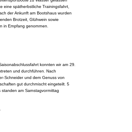
eitensportboote zu Wasser gelassen
 eine spätherbstliche Trainingsfahrt,
ach der Ankunft am Bootshaus wurden
rkenden Brotzeit, Glühwein sowie
ein in Empfang genommen.
Saisonabschlussfahrt konnten wir am 29.
treten und durchführen. Nach
amer-Schneider und dem Genuss von
haften gut durchmischt eingeteilt. 5
s standen am Samstagvormittag
r
Weiterlesen ...