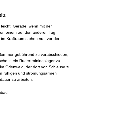
lz
 leicht. Gerade, wenn mit der
von einem auf den anderen Tag
 im Kraftraum stehen nun vor der
 Sommer gebührend zu verabschieden,
oche in ein Rudertrainingslager zu
 im Odenwald, der dort von Schleuse zu
dem ruhigen und strömungsarmen
auer zu arbeiten.
mbach
Weiterlesen ...