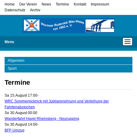
Home
Der Verein
News
Termine
Kontakt
Impressum
Datenschutz
Archiv
Menu
Allgemein
Sport
Termine
Sa 15.August 17:00
-
WRC Sommerpicknick mit Jubilarenehrung und Verleihung der
Fahrtenabzeichen
So 30.August 00:00
Wanderfahrt Havel Rheinsberg - Neurupping
So 30.August 14:00
-
BFF-Umzug