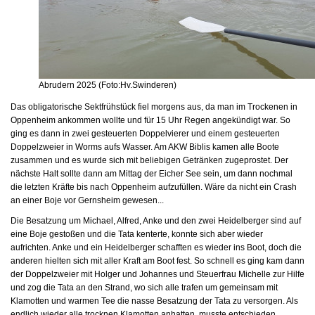
Abrudern 2025 (Foto:Hv.Swinderen)
Das obligatorische Sektfrühstück fiel morgens aus, da man im Trockenen in
Oppenheim ankommen wollte und für 15 Uhr Regen angekündigt war. So
ging es dann in zwei gesteuerten Doppelvierer und einem gesteuerten
Doppelzweier in Worms aufs Wasser. Am AKW Biblis kamen alle Boote
zusammen und es wurde sich mit beliebigen Getränken zugeprostet. Der
nächste Halt sollte dann am Mittag der Eicher See sein, um dann nochmal
die letzten Kräfte bis nach Oppenheim aufzufüllen. Wäre da nicht ein Crash
an einer Boje vor Gernsheim gewesen...
Die Besatzung um Michael, Alfred, Anke und den zwei Heidelberger sind auf
eine Boje gestoßen und die Tata kenterte, konnte sich aber wieder
aufrichten. Anke und ein Heidelberger schafften es wieder ins Boot, doch die
anderen hielten sich mit aller Kraft am Boot fest. So schnell es ging kam dann
der Doppelzweier mit Holger und Johannes und Steuerfrau Michelle zur Hilfe
und zog die Tata an den Strand, wo sich alle trafen um gemeinsam mit
Klamotten und warmen Tee die nasse Besatzung der Tata zu versorgen. Als
endlich wieder alle trocknen Klamotten anhatten, musste entschieden