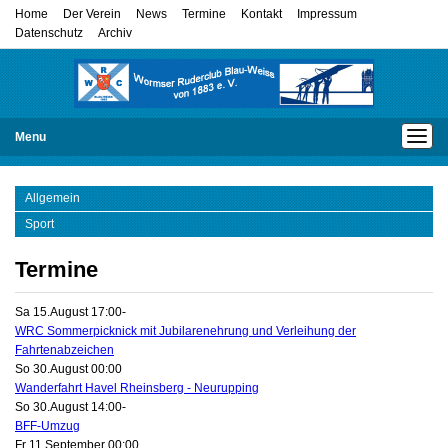
Home
Der Verein
News
Termine
Kontakt
Impressum
Datenschutz
Archiv
Menu
Allgemein
Sport
Termine
Sa 15.August 17:00
-
WRC Sommerpicknick mit Jubilarenehrung und Verleihung der
Fahrtenabzeichen
So 30.August 00:00
Wanderfahrt Havel Rheinsberg - Neurupping
So 30.August 14:00
-
BFF-Umzug
Fr 11.September 00:00