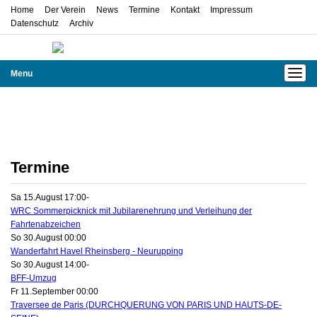
Home
Der Verein
News
Termine
Kontakt
Impressum
Datenschutz
Archiv
Menu
Allgemein
Sport
Termine
Sa 15.August 17:00
-
WRC Sommerpicknick mit Jubilarenehrung und Verleihung der
Fahrtenabzeichen
So 30.August 00:00
Wanderfahrt Havel Rheinsberg - Neurupping
So 30.August 14:00
-
BFF-Umzug
Fr 11.September 00:00
Traversee de Paris (DURCHQUERUNG VON PARIS UND HAUTS-DE-