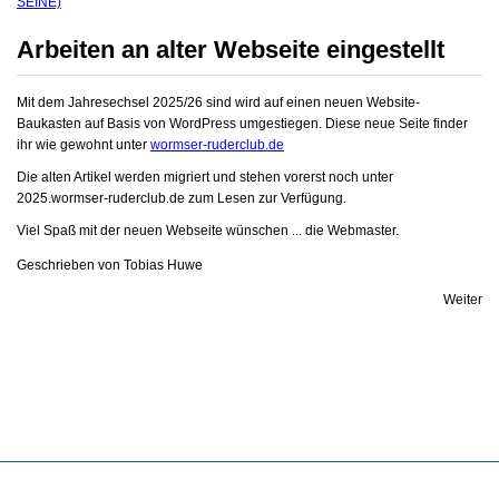
SEINE)
Arbeiten an alter Webseite eingestellt
Mit dem Jahresechsel 2025/26 sind wird auf einen neuen Website-
Baukasten auf Basis von WordPress umgestiegen. Diese neue Seite finder
ihr wie gewohnt unter
wormser-ruderclub.de
Die alten Artikel werden migriert und stehen vorerst noch unter
2025.wormser-ruderclub.de zum Lesen zur Verfügung.
Viel Spaß mit der neuen Webseite wünschen ... die Webmaster.
Geschrieben von
Tobias Huwe
Weiter
Diese Webseite verwendet Cookies
Mehr erfahren
Einverstanden
Copyright © 2026 Wormser Ruderclub Blau-Weiss von 1883 e.V.. All Right